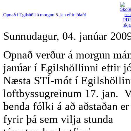
Opnað í Egilshöll á morgun 5. jan eftir jólafrí
Sunnudagur, 04. janúar 200
Opnað verður á morgun mán
janúar í Egilshöllinni eftir jó
Næsta STÍ-mót í Egilshöllin
loftbyssugreinum 17. jan. V
benda fólki á að aðstaðan er
fyrir þá sem vilja stunda