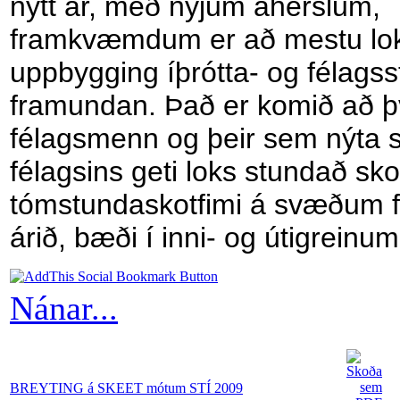
nýtt ár, með nýjum áherslum,
framkvæmdum er að mestu lok
uppbygging íþrótta- og félagsst
framundan. Það er komið að þ
félagsmenn og þeir sem nýta 
félagsins geti loks stundað skot
tómstundaskotfimi á svæðum fé
árið, bæði í inni- og útigreinum
Nánar...
BREYTING á SKEET mótum STÍ 2009