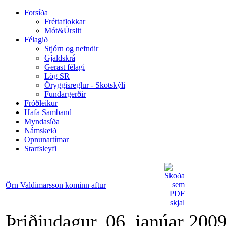
Forsíða
Fréttaflokkar
Mót&Úrslit
Félagið
Stjórn og nefndir
Gjaldskrá
Gerast félagi
Lög SR
Öryggisreglur - Skotskýli
Fundargerðir
Fróðleikur
Hafa Samband
Myndasíða
Námskeið
Opnunartímar
Starfsleyfi
Örn Valdimarsson kominn aftur
Þriðjudagur, 06. janúar 200