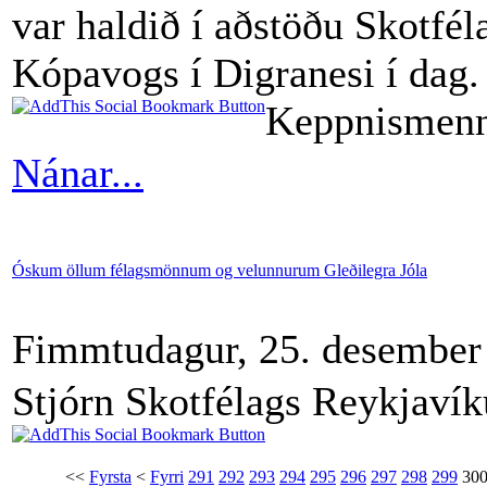
var haldið í aðstöðu Skotfél
Kópavogs í Digranesi í dag.
Keppnismen
Nánar...
Óskum öllum félagsmönnum og velunnurum Gleðilegra Jóla
Fimmtudagur, 25. desember
Stjórn Skotfélags Reykjavík
<<
Fyrsta
<
Fyrri
291
292
293
294
295
296
297
298
299
30