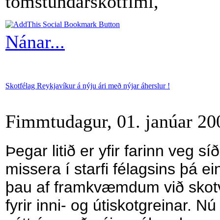
tómstundarskotfimi,
Nánar...
Skotfélag Reykjavíkur á nýju ári með nýjar áherslur !
Fimmtudagur, 01. janúar 20
Þegar litið er yfir farinn veg sí
missera í starfi félagsins þá e
þau af framkvæmdum við skot
fyrir inni- og útiskotgreinar. N