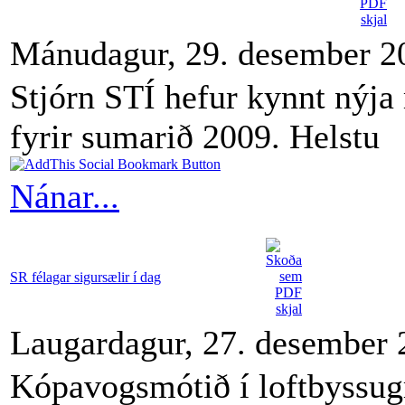
Mánudagur, 29. desember 2
Stjórn STÍ hefur kynnt nýja
fyrir sumarið 2009. Helstu
Nánar...
SR félagar sigursælir í dag
Laugardagur, 27. desember 
Kópavogsmótið í loftbyssu