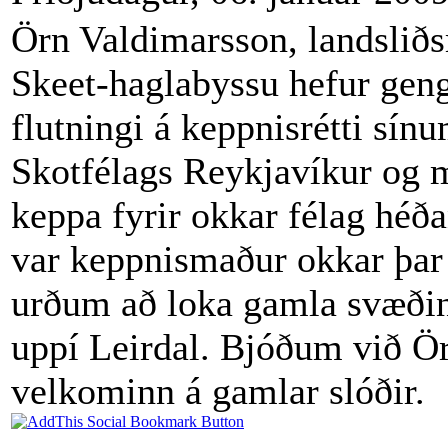
Örn Valdimarsson, landslið
Skeet-haglabyssu hefur geng
flutningi á keppnisrétti sínum
Skotfélags Reykjavíkur og 
keppa fyrir okkar félag héða
var keppnismaður okkar þar 
urðum að loka gamla svæði
uppí Leirdal. Bjóðum við Ö
velkominn á gamlar slóðir.