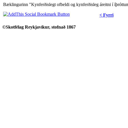
Bæklingurinn "Kynferðislegt ofbeldi og kynferðisleg áreitni í íþrótt
< Fyrri
©Skotfélag Reykjavíkur, stofnað 1867