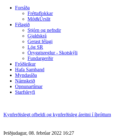
Forsíða
Fréttaflokkar
Mót&Úrslit
Félagið
Stjórn og nefndir
Gjaldskrá
Gerast félagi
Lög SR
Öryggisreglur - Skotskýli
Fundargerðir
Fróðleikur
Hafa Samband
Myndasíða
Námskeið
Opnunartímar
Starfsleyfi
Kynferðislegt ofbeldi og kynferðisleg áreitni í íþróttum
Þriðjudagur, 08. febrúar 2022 16:27