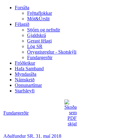
Forsíða
Fréttaflokkar
Mót&Úrslit
Félagið
Stjórn og nefndir
Gjaldskrá
Gerast félagi
Lög SR
Öryggisreglur - Skotskýli
Fundargerðir
Fróðleikur
Hafa Samband
Myndasíða
Námskeið
Opnunartímar
Starfsleyfi
Fundargerðir
Aðalfundur SR, 31. maí 2018