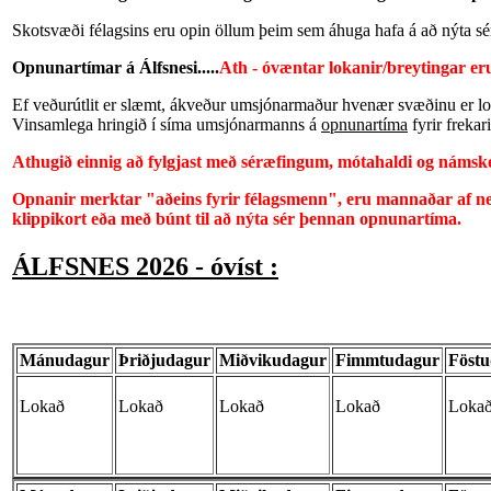
Skotsvæði félagsins eru opin öllum þeim sem áhuga hafa á að nýta sér
Opnunartímar á Álfsnesi.....
Ath - óvæntar lokanir/breytingar eru
Ef veðurútlit er slæmt, ákveður umsjónarmaður hvenær svæðinu er l
Vinsamlega hringið í síma umsjónarmanns á
opnunartíma
fyrir frekar
Athugið einnig að fylgjast með séræfingum, mótahaldi og náms
Opnanir merktar "
aðeins fyrir félagsmenn"
,
eru mannaðar af ne
klippikort eða með búnt til að nýta sér þennan opnunartíma.
ÁLFSNES 2026 - óvíst :
Mánudagur
Þriðjudagur
Miðvikudagur
Fimmtudagur
Föst
Lokað
Lokað
Lokað
Lokað
Loka