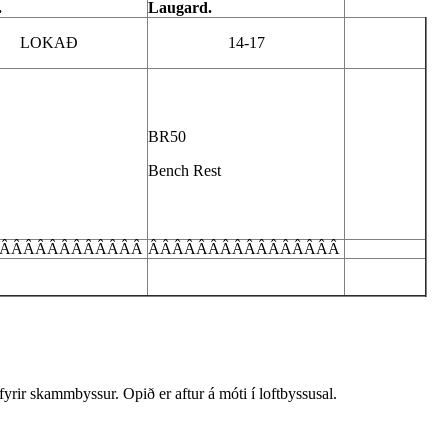
.
Laugard.
LOKAÐ
14-17
BR50
Bench Rest
ÂÂÂÂÂÂÂÂÂÂÂÂ
ÂÂÂÂÂÂÂÂÂÂÂÂÂÂÂÂ
rir skammbyssur. Opið er aftur á móti í loftbyssusal.