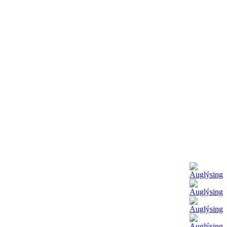
ÂÂÂÂÂÂÂÂÂÂÂÂÂÂÂÂÂÂÂÂÂÂÂÂÂÂÂÂÂÂÂÂÂÂÂÂÂÂÂÂÂÂÂÂÂÂÂÂÂÂÂÂÂÂÂ