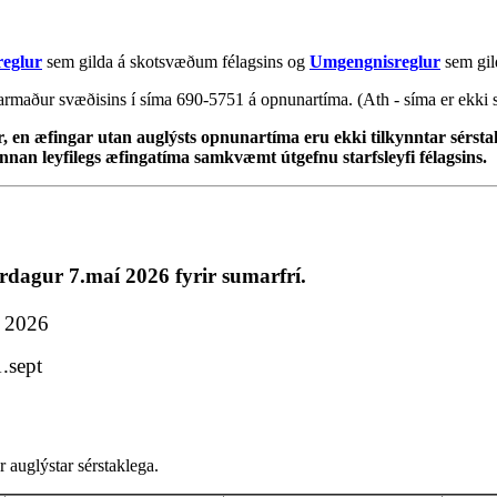
reglur
sem gilda á skotsvæðum félagsins og
Umgengnisreglur
sem gild
narmaður svæðisins í síma 690-5751 á opnunartíma. (Ath - síma er ekki 
, en æfingar utan auglýsts opnunartíma eru ekki tilkynntar sérst
nnan leyfilegs æfingatíma samkvæmt útgefnu starfsleyfi félagsins.
ardagur 7.maí 2026 fyrir sumarfrí.
l 2026
.sept
 auglýstar sérstaklega.