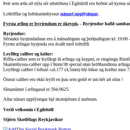
Þeir sem ætla að nýta sér aðstöðuna í Egilshöll eru beðnir að kynna s
Loftrifflar og loftskammbyssur
nánari upplýsingar
.
Fyrsta æfing er byrjendum er ókeypis
. - Byrjendur hafið samba
Byrjendur:
Sérstakir byrjendatímar eru á mánudögum og þriðjudögum kl: 19:00 
Fyrstu æfingar byrjenda eru ávallt með loftriffli
Leyfileg caliber og kúlur:
Riffla-caliber sem er leyfilegt til æfinga og keppni, er eingöngu Ri
Skammbyssu-caliber upp í 9mm/38 special utan hefðbundinna æfinga 
Leyfilegt caliber í loftsal: cal.177 (4,5mm) blý-bikar og kraftur max 7
Önnur caliber eru ekki leyfð en þau sem getið er um hér að ofan !
Símanúmer í æfingasal er 594-9625.
Allar nánari upplýsingar hjá skotstjórum á staðnum.
Verið velkomin í Egilshöll
Stjórn Skotfélags Reykjavíkur