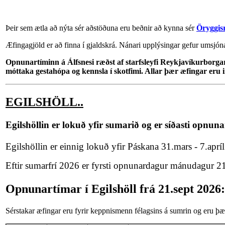
Þeir sem ætla að nýta sér aðstöðuna eru beðnir að kynna sér
Öryggis
Æfingagjöld er að finna í gjaldskrá. Nánari upplýsingar gefur umsjó
Opnunartíminn á Álfsnesi ræðst af starfsleyfi Reykjavíkurborgar
móttaka gestahópa og kennsla í skotfimi. Allar þær æfingar eru i
EGILSHÖLL..
Egilshöllin er lokuð yfir sumarið og er síðasti opnun
Egilshöllin er einnig lokuð yfir Páskana 31.mars - 7.aprí
Eftir sumarfrí 2026 er fyrsti opnunardagur mánudagur 21
Opnunartímar í Egilshöll frá 21.sept 2026:
Sérstakar æfingar eru fyrir keppnismenn félagsins á sumrin og eru þær