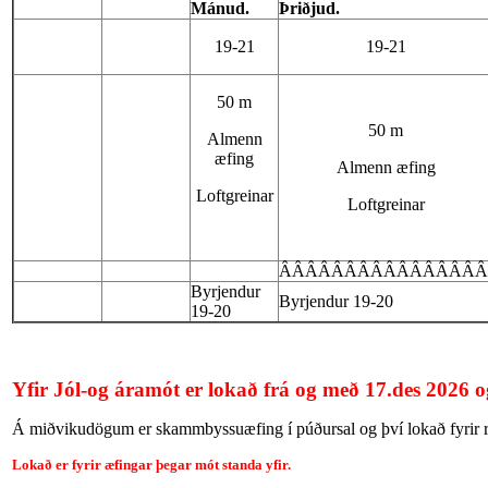
Mánud.
Þriðjud.
19-21
19-21
50 m
50 m
Almenn
æfing
Almenn æfing
Loftgreinar
Loftgreinar
ÂÂÂÂÂÂÂÂÂÂÂÂÂÂÂ
Byrjendur
Byrjendur 19-20
19-20
Yfir Jól-og áramót er lokað frá og með 17.des 2026
Á miðvikudögum er skammbyssuæfing í púðursal og því lokað fyrir rif
Lokað er fyrir æfingar þegar mót standa yfir.