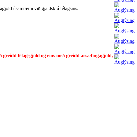
agjöld í samræmi við gjaldskrá félagsins.
reidd félagsgjöld og eins með greidd ársæfingagjöld,