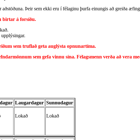
 aðstöðuna. Þeir sem ekki eru í félaginu þurfa einungis að greiða æfing
 birtar á forsíðu.
okað.
i upplýsingar.
keiðum sem
truflað
geta auglýsta opnunartíma.
fndarmönnum sem gefa vinnu sína. Félagsmenn verða að vera með g
udagur
Laugardagur
Sunnudagur
ð
Lokað
Lokað