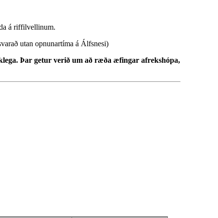
a á riffilvellinum.
svarað utan opnunartíma á Álfsnesi)
aklega. Þar getur verið um að ræða æfingar afrekshópa,