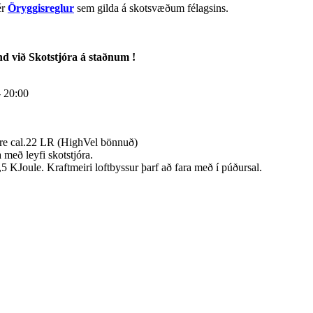
ér
Öryggisreglur
sem gilda á skotsvæðum félagsins.
nd við Skotstjóra á staðnum !
- 20:00
mfire cal.22 LR (HighVel bönnuð)
með leyfi skotstjóra.
,5 KJoule. Kraftmeiri loftbyssur þarf að fara með í púðursal.