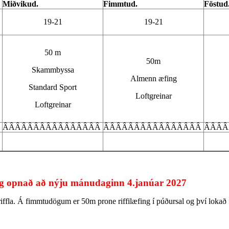
Miðvikud.
Fimmtud.
Föstud
19-21
19-21
50 m
50m
Skammbyssa
Almenn æfing
Standard Sport
Loftgreinar
Loftgreinar
Â
ÂÂÂÂÂÂÂÂÂÂÂÂÂÂÂÂ
ÂÂÂÂÂÂÂÂÂÂÂÂÂÂÂÂ
ÂÂÂÂ
 og opnað að nýju mánudaginn 4.janúar 2027
fla. Á fimmtudögum er 50m prone riffilæfing í púðursal og því lokað fy