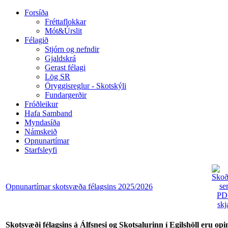
Forsíða
Fréttaflokkar
Mót&Úrslit
Félagið
Stjórn og nefndir
Gjaldskrá
Gerast félagi
Lög SR
Öryggisreglur - Skotskýli
Fundargerðir
Fróðleikur
28 feb
Hafa Samband
Myndasíða
Námskeið
Lokað
Opnunartímar
ÂÂÂÂÂÂÂÂÂÂÂÂÂÂÂÂÂÂÂÂÂÂÂÂÂÂÂÂÂÂÂÂÂÂÂÂÂÂÂÂÂÂÂÂÂÂÂÂÂÂÂÂÂÂÂÂ
Starfsleyfi
Opnunartímar skotsvæða félagsins 2025/2026
Skotsvæði félagsins á Álfsnesi og Skotsalurinn í Egilshöll eru opin