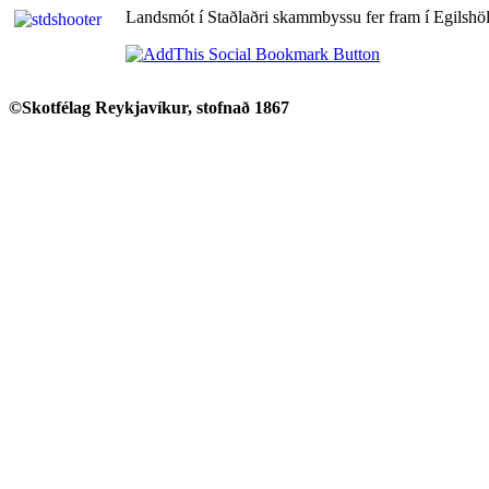
Landsmót í Staðlaðri skammbyssu fer fram í Egilshöl
©Skotfélag Reykjavíkur, stofnað 1867