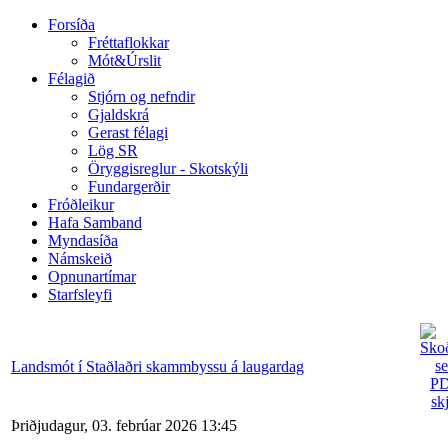
Forsíða
Fréttaflokkar
Mót&Úrslit
Félagið
Stjórn og nefndir
Gjaldskrá
Gerast félagi
Lög SR
Öryggisreglur - Skotskýli
Fundargerðir
Fróðleikur
Hafa Samband
Myndasíða
Námskeið
Opnunartímar
Starfsleyfi
Landsmót í Staðlaðri skammbyssu á laugardag
Þriðjudagur, 03. febrúar 2026 13:45