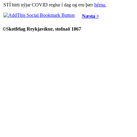
STÍ birti nýjar COVID reglur í dag og eru þær
hérna.
Næsta >
©Skotfélag Reykjavíkur, stofnað 1867