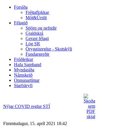
Forsíða
Fréttaflokkar
Mót&Úrslit
Félagið
Stjórn og nefndir
Gjaldskrá
Gerast félagi
Lög SR
Öryggisreglur - Skotskýli
Fundargerðir
Fróðleikur
Hafa Samband
Myndasíða
Námskeið
Opnunartímar
Starfsleyfi
Nýjar COVID reglur STÍ
Fimmtudagur, 15. apríl 2021 18:42