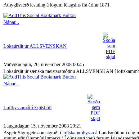
Athyglisverð lestning á lögum félagsins frá árinu 1871.
Nánar...
Lokaúrslit úr ALLSVENSKAN
Miðvikudagur, 26. nóvember 2008 00:45
Lokaúrslit úr sænska meistaramótinu ALLSVENSKAN í loftskammbys
Nánar...
Loftbyssumót í Egilshöll
Laugardagur, 15. nóvember 2008 20:21
Ásgeir Sigurgeirsson sigraði í
loftskammbyssu
á Landsmótinu í dag m
stigum yfir Ólympíulágmarki ! Í öðru sæti varð fyrrum Íslandsmetha