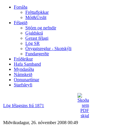
Forsíða
Fréttaflokkar
Mót&Úrslit
Félagið
Stjórn og nefndir
Gjaldskrá
Gerast félagi
Lög SR
Öryggisreglur - Skotskýli
Fundargerðir
Fróðleikur
Hafa Samband
Myndasíða
Námskeið
Opnunartímar
Starfsleyfi
Lög félagsins frá 1871
Miðvikudagur, 26. nóvember 2008 00:49