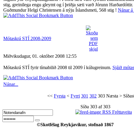
stig, greinilega engu gleymt og í þriðja sæti varð Jórunn Harðardóttir.
Guðmundur Helgi Christensen á nýju Íslandsmeti, 568 stig !
Nánar á 
Mótaskrá STÍ 2008-2009
Miðvikudagur, 01. október 2008 12:55
Mótaskrá STÍ fyrir tímabilið 2008 til 2009 í kúlugreinum.
Sjáið móta
Nánar...
<<
Fyrsta
<
Fyrri
301
302
303
Næsta
>
Síðas
Síða 303 af 303
RSS Fréttaveita
©Skotfélag Reykjavíkur, stofnað 1867