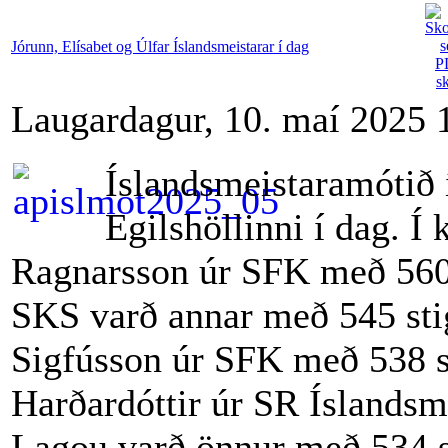
Jórunn, Elísabet og Úlfar Íslandsmeistarar í dag
Laugardagur, 10. maí 2025 
Íslandsmeistaramótið 
Egilshöllinni í dag. Í 
Ragnarsson úr SFK með 560 
SKS varð annar með 545 stig
Sigfússon úr SFK með 538 st
Harðardóttir úr SR Íslandsm
Lagou varð önnur með 534 s