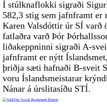
Í stúlknaflokki sigraði Sig
582,3 stig sem jafnframt er 
Karen Valsdóttir úr SÍ varð 
fatlaðra varð Þór Þórhallsso
liðakeppninni sigraði A-sve
jafnframt er nýtt Íslandsmet
þriðja sæti hafnaði B-sveit 
voru Íslandsmeistarar krýndi
Nánar á úrslitasíðu STÍ.