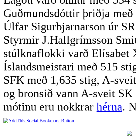
Guðmundsdóttir þriðja með 5
Úlfar Sigurbjarnarson úr SR
Styrmir J.Hallgrímsson Smit
stúlknaflokki varð Elísabet 
Íslandsmeistari með 515 stig
SFK með 1,635 stig, A-svei
og bronsið vann A-sveit SK 
mótinu eru nokkrar
hérna
. 