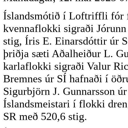
Íslandsmótið í Loftriffli fór 
kvennaflokki sigraði Jórunn
stig, Íris E. Einarsdóttir úr
þriðja sæti Aðalheiður L. G
karlaflokki sigraði Valur Ri
Bremnes úr SÍ hafnaði í öðr
Sigurbjörn J. Gunnarsson úr
Íslandsmeistari í flokki dre
SR með 520,6 stig.