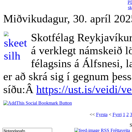
Miðvikudagur, 30. apríl 202
Skotfélag Reykjavíkur
á verklegt námskeið l
félagsins á Álfsnesi,
er að skrá sig í gegnum þess
síðu:Â
https://ust.is/veidi
<<
Fyrsta
<
Fyrri
1
2
S
RSS Fréttaveita