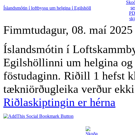
Íslandsmótin í loftbyssu um helgina í Egilshöll
Fimmtudagur, 08. maí 2025
Íslandsmótin í Loftskammbys
Egilshöllinni um helgina og
föstudaginn. Riðill 1 hefst k
tækniörðugleika verður ekki
Riðlaskiptingi
n er hérna