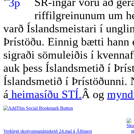
SR-ingar voru að ger
riffilgreinunum um he
varð Íslandsmeistari í ungl
Þrístöðu. Einnig bætti hann 
sigraði sömuleiðis í kvenna
auk þess Íslandsmetið í Þrís
Íslandsmetið í Þrístöðunni.
á
heimasíðu STÍ.
Â og
myndi
Verklegt skotvopnanámskeið 24.maí á Álfsnesi