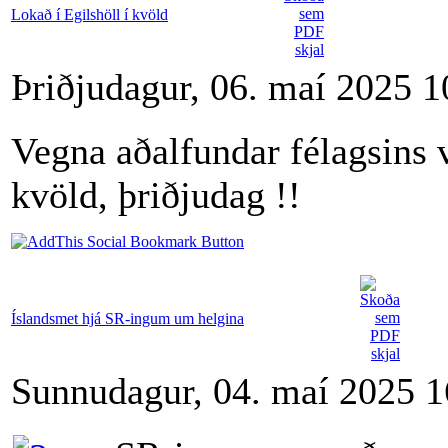
Lokað í Egilshöll í kvöld
Þriðjudagur, 06. maí 2025 1
Vegna aðalfundar félagsins v
kvöld, þriðjudag !!
Íslandsmet hjá SR-ingum um helgina
Sunnudagur, 04. maí 2025 1