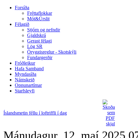
Forsíða
Fréttaflokkar
Mót&Úrslit
Félagið
Stjórn og nefndir
Gjaldskrá
Gerast félagi
Lög SR
Öryggisreglur - Skotskýli
Fundargerðir
Fróðleikur
Hafa Samband
Myndasíða
Námskeið
Opnunartímar
Starfsleyfi
Íslandsmetin féllu í loftriffli í dag
Mánudagur, 12. maí 2025 0