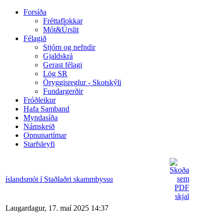
Forsíða
Fréttaflokkar
Mót&Úrslit
Félagið
Stjórn og nefndir
Gjaldskrá
Gerast félagi
Lög SR
Öryggisreglur - Skotskýli
Fundargerðir
Fróðleikur
Hafa Samband
Myndasíða
Námskeið
Opnunartímar
Starfsleyfi
íslandsmót í Staðlaðri skammbyssu
Laugardagur, 17. maí 2025 14:37