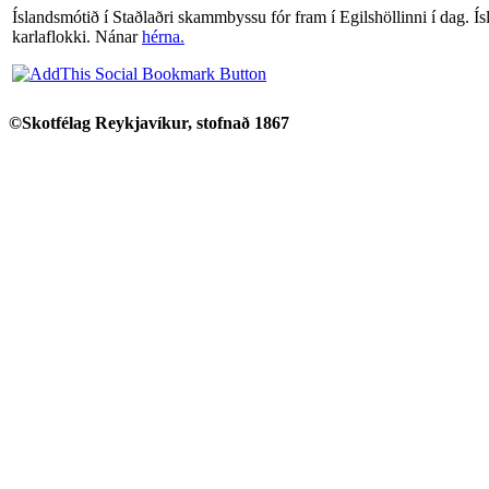
Íslandsmótið í Staðlaðri skammbyssu fór fram í Egilshöllinni í dag. Í
karlaflokki. Nánar
hérna.
©Skotfélag Reykjavíkur, stofnað 1867