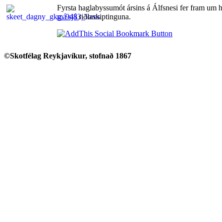
Fyrsta haglabyssumót ársins á Álfsnesi fer fram um h
má sjá
riðlaskiptinguna.
©Skotfélag Reykjavíkur, stofnað 1867