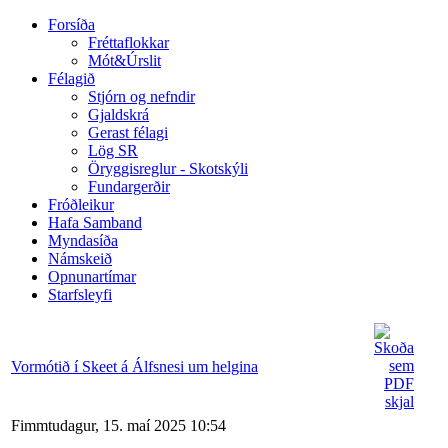
Forsíða
Fréttaflokkar
Mót&Úrslit
Félagið
Stjórn og nefndir
Gjaldskrá
Gerast félagi
Lög SR
Öryggisreglur - Skotskýli
Fundargerðir
Fróðleikur
Hafa Samband
Myndasíða
Námskeið
Opnunartímar
Starfsleyfi
Vormótið í Skeet á Álfsnesi um helgina
Fimmtudagur, 15. maí 2025 10:54