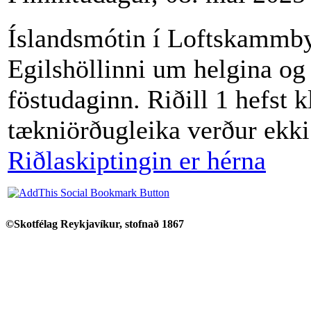
Íslandsmótin í Loftskammbys
Egilshöllinni um helgina og
föstudaginn. Riðill 1 hefst k
tækniörðugleika verður ekki
Riðlaskiptingi
n er hérna
©Skotfélag Reykjavíkur, stofnað 1867