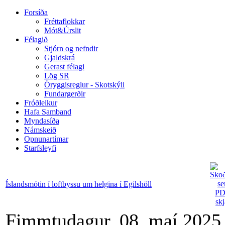
Forsíða
Fréttaflokkar
Mót&Úrslit
Félagið
Stjórn og nefndir
Gjaldskrá
Gerast félagi
Lög SR
Öryggisreglur - Skotskýli
Fundargerðir
Fróðleikur
Hafa Samband
Myndasíða
Námskeið
Opnunartímar
Starfsleyfi
Íslandsmótin í loftbyssu um helgina í Egilshöll
Fimmtudagur, 08. maí 2025